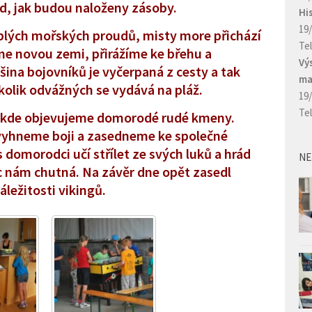
ed, jak budou naloženy zásoby.
Hi
19
lých mořských proudů, misty more přichází
Te
eme novou zemi, přirážíme ke břehu a
Vý
na bojovníků je vyčerpaná z cesty a tak
ma
kolik odvážných se vydává na pláž.
19
Te
í kde objevujeme domorodé rudé kmeny.
e vyhneme boji a zasedneme ke společné
 domorodci učí střílet ze svých luků a hrád
NE
 nám chutná. Na závěr dne opět zasedl
ležitosti vikingů.