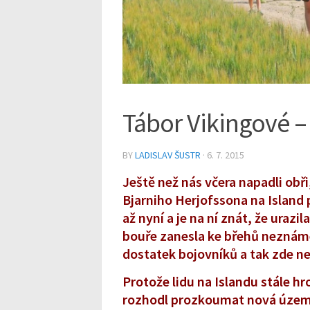
Tábor Vikingové – 
BY
LADISLAV ŠUSTR
· 6. 7. 2015
Ještě než nás včera napadli obř
Bjarniho Herjofssona na Island 
až nyní a je na ní znát, že uraz
bouře zanesla ke břehů neznám
dostatek bojovníků a tak zde ne
Protože lidu na Islandu stále hr
rozhodl prozkoumat nová území 