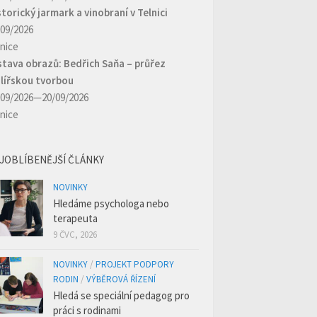
storický jarmark a vinobraní v Telnici
/09/2026
lnice
stava obrazů: Bedřich Saňa – průřez
lířskou tvorbou
/09/2026—20/09/2026
lnice
JOBLÍBENĚJŠÍ ČLÁNKY
NOVINKY
Hledáme psychologa nebo
terapeuta
9 ČVC, 2026
NOVINKY
/
PROJEKT PODPORY
RODIN
/
VÝBĚROVÁ ŘÍZENÍ
Hledá se speciální pedagog pro
práci s rodinami