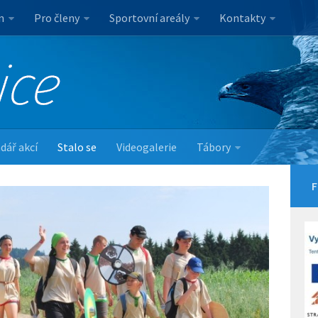
n
Pro členy
Sportovní areály
Kontakty
dář akcí
Stalo se
Videogalerie
Tábory
F