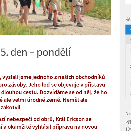
KA
5. den – pondělí
i, vyslali jsme jednoho z našich obchodníků
pro zásoby. Jeho loď se objevuje v přístavu
ila dlouhou cestu. Dozvídáme se od něj, že ho
é ale velmi úrodné země. Neměl ale
zakotvil.
NE
ozí nebezpečí od obrů, Král Ericson se
Př
a okamžitě vyhlásil přípravu na novou
10