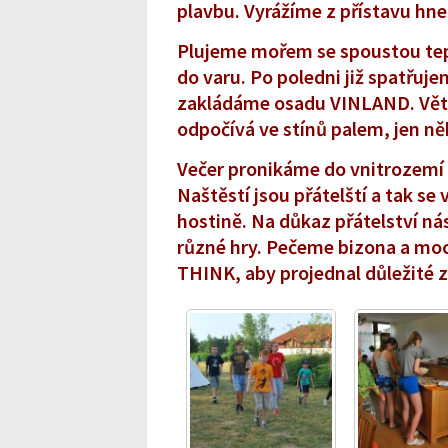
plavbu. Vyrážíme z přístavu hn
Plujeme mořem se spoustou tep
do varu. Po poledni již spatřuj
zakládáme osadu VINLAND. Větši
odpočívá ve stínů palem, jen ně
Večer pronikáme do vnitrozem
Naštěstí jsou přátelští a tak s
hostině. Na důkaz přátelství nás
různé hry. Pečeme bizona a moc
THINK, aby projednal důležité zá